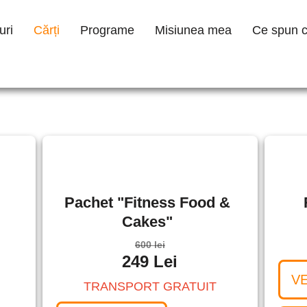
uri
Cărți
Programe
Misiunea mea
Ce spun cl
Pachet "Fitness Food &
Cakes"
600 lei
249 Lei
VE
TRANSPORT GRATUIT