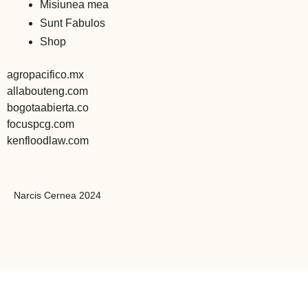
Misiunea mea
Sunt Fabulos
Shop
agropacifico.mx
allabouteng.com
bogotaabierta.co
focuspcg.com
kenfloodlaw.com
Narcis Cernea 2024
Continuă cumpărăturile
bsl.community