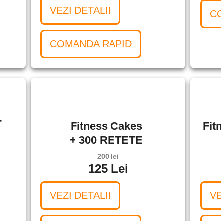
VEZI DETALII
C
COMANDA RAPID
-
Fitness Cakes
Fit
+ 300 RETETE
200 lei
125 Lei
VEZI DETALII
VE